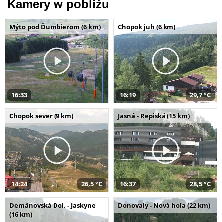
Kamery w pobliżu
Mýto pod Ďumbierom (6 km)
Chopok juh (6 km)
16:33
16:19
29,7 °C
Chopok sever (9 km)
Jasná - Repiská (15 km)
14:24
26,5 °C
16:37
28,5 °C
Demänovská Dol. - Jaskyne
Donovaly - Nová hoľa (22 km)
(16 km)