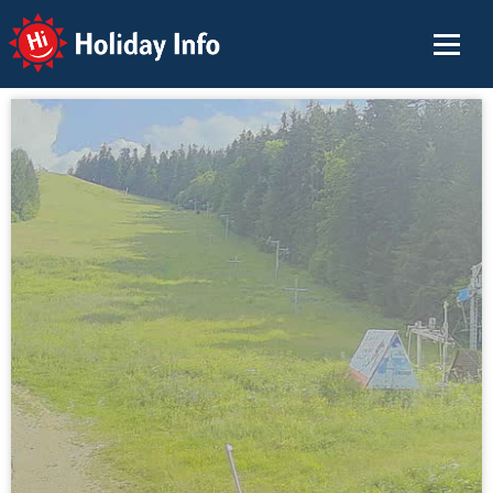
Holiday Info