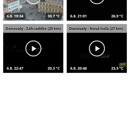
6.8. 19:34
30,7 °C
6.8. 21:01
26,9 °C
Donovaly - Záhradište (25 km)
Donovaly - Nová hoľa (27 km)
6.8. 22:47
20,3 °C
6.8. 20:46
23,5 °C