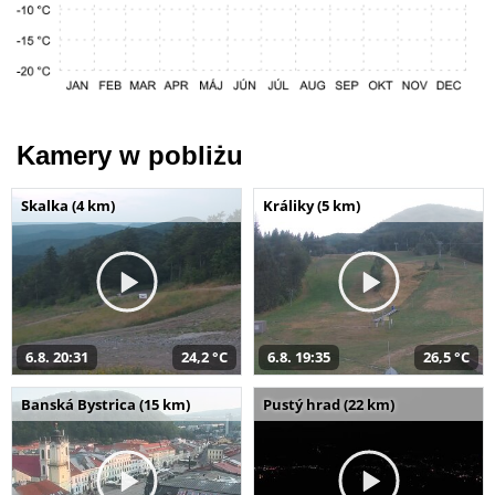
Kamery w pobliżu
Skalka (4 km)
Králiky (5 km)
6.8. 20:31
24,2 °C
6.8. 19:35
26,5 °C
Banská Bystrica (15 km)
Pustý hrad (22 km)