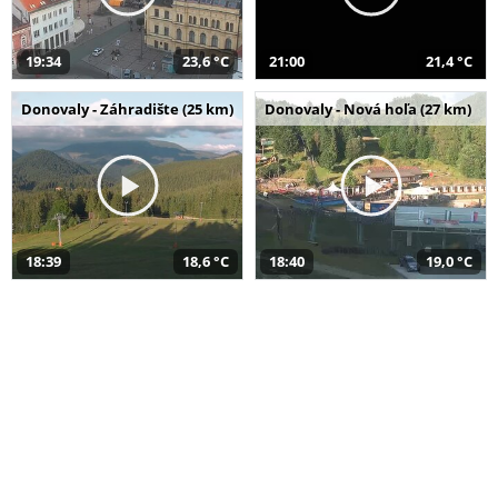
19:34
23,6 °C
21:00
21,4 °C
Donovaly - Záhradište (25 km)
Donovaly - Nová hoľa (27 km)
18:39
18,6 °C
18:40
19,0 °C