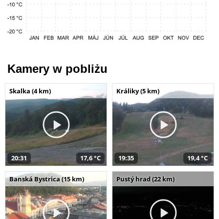
Kamery w pobliżu
Skalka (4 km)
Králiky (5 km)
20:31
17,6 °C
19:35
19,4 °C
Banská Bystrica (15 km)
Pustý hrad (22 km)