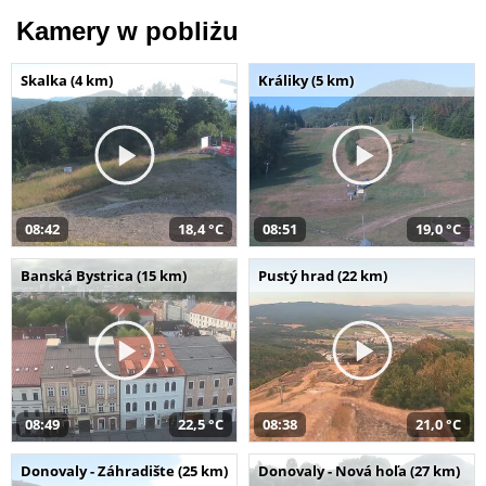
Kamery w pobliżu
Skalka (4 km)
Králiky (5 km)
08:42
18,4 °C
08:51
19,0 °C
Banská Bystrica (15 km)
Pustý hrad (22 km)
08:49
22,5 °C
08:38
21,0 °C
Donovaly - Záhradište (25 km)
Donovaly - Nová hoľa (27 km)