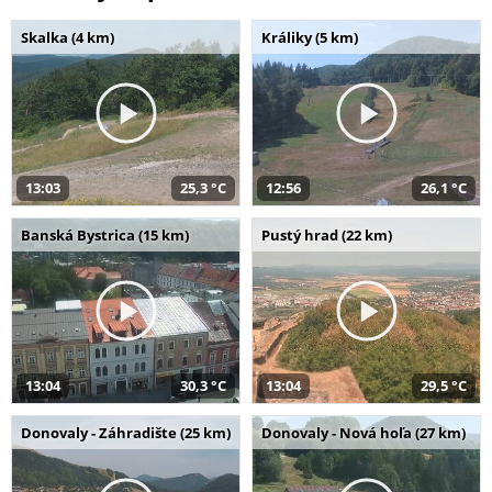
Skalka (4 km)
Králiky (5 km)
13:03
25,3 °C
12:56
26,1 °C
Banská Bystrica (15 km)
Pustý hrad (22 km)
13:04
30,3 °C
13:04
29,5 °C
Donovaly - Záhradište (25 km)
Donovaly - Nová hoľa (27 km)