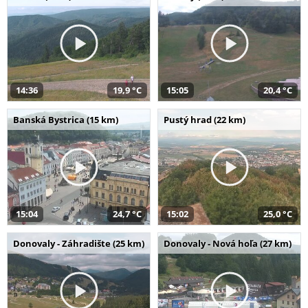
14:36
19,9 °C
15:05
20,4 °C
Banská Bystrica (15 km)
Pustý hrad (22 km)
15:04
24,7 °C
15:02
25,0 °C
Donovaly - Záhradište (25 km)
Donovaly - Nová hoľa (27 km)