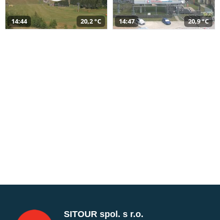
14:44
20,2 °C
14:47
20,9 °C
SITOUR spol. s r.o.