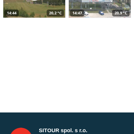
14:44
20,2 °C
14:47
20,9 °C
SITOUR spol. s r.o.