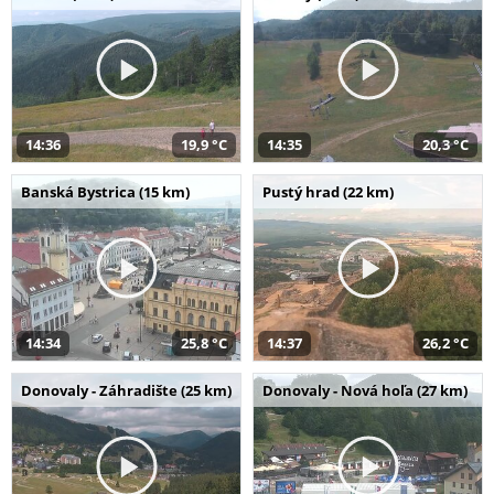
14:36
19,9 °C
14:35
20,3 °C
Banská Bystrica (15 km)
Pustý hrad (22 km)
14:34
25,8 °C
14:37
26,2 °C
Donovaly - Záhradište (25 km)
Donovaly - Nová hoľa (27 km)