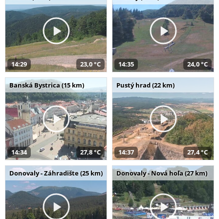
14:29
23,0 °C
14:35
24,0 °C
Banská Bystrica (15 km)
Pustý hrad (22 km)
14:34
27,8 °C
14:37
27,4 °C
Donovaly - Záhradište (25 km)
Donovaly - Nová hoľa (27 km)