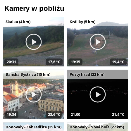
Kamery w pobliżu
Skalka (4 km)
Králiky (5 km)
20:31
17,6 °C
19:35
19,4 °C
Banská Bystrica (15 km)
Pustý hrad (22 km)
19:34
23,6 °C
21:00
21,4 °C
Donovaly - Záhradište (25 km)
Donovaly - Nová hoľa (27 km)