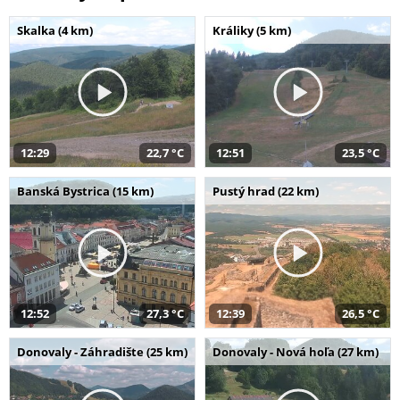
Skalka (4 km)
Králiky (5 km)
12:29
22,7 °C
12:51
23,5 °C
Banská Bystrica (15 km)
Pustý hrad (22 km)
12:52
27,3 °C
12:39
26,5 °C
Donovaly - Záhradište (25 km)
Donovaly - Nová hoľa (27 km)