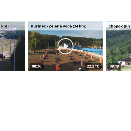
 km)
Kurinec - Zelená voda (34 km)
Chopok juh 
08:36
22,2 °C
09:19