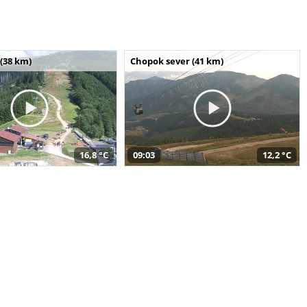
(38 km)
Chopok sever (41 km)
16,8 °C
09:03
12,2 °C