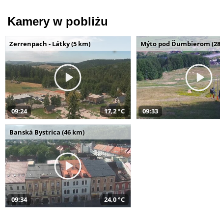
Kamery w pobliżu
Zerrenpach - Látky (5 km)
Mýto pod Ďumbierom (28
09:24
17,2 °C
09:33
Banská Bystrica (46 km)
09:34
24,0 °C