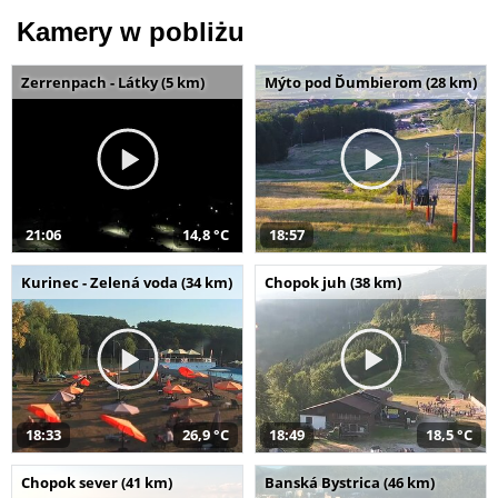
Kamery w pobliżu
Zerrenpach - Látky (5 km)
Mýto pod Ďumbierom (28 km)
21:06
14,8 °C
18:57
Kurinec - Zelená voda (34 km)
Chopok juh (38 km)
18:33
26,9 °C
18:49
18,5 °C
Chopok sever (41 km)
Banská Bystrica (46 km)