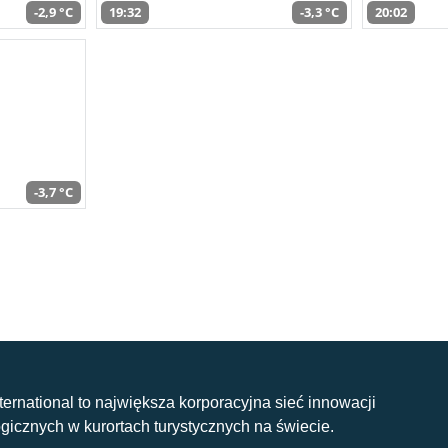
-2,9 °C
19:32
-3,3 °C
20:02
-3,7 °C
nternational to największa korporacyjna sieć innowacji
gicznych w kurortach turystycznych na świecie.