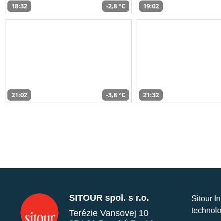
18:32
-2,8 °C
19:02
21:02
-3,8 °C
21:32
SITOUR spol. s r.o.
Sitour I
technolo
Terézie Vansovej 10