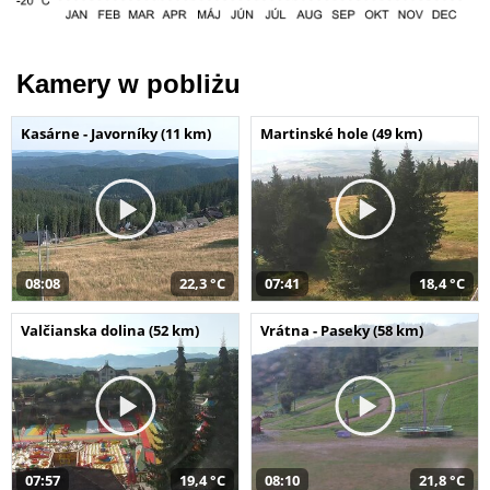
Kamery w pobliżu
Kasárne - Javorníky (11 km)
Martinské hole (49 km)
08:08
22,3 °C
07:41
18,4 °C
Valčianska dolina (52 km)
Vrátna - Paseky (58 km)
07:57
19,4 °C
08:10
21,8 °C