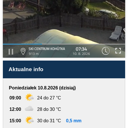
07:34
SKI CENTRUM KOHÚTKA
913 m
10. 8. 2026
Aktualne info
Poniedziałek 10.8.2026 (dzisiaj)
09:00
24 do 27 °C
12:00
28 do 30 °C
15:00
30 do 31 °C
0,5 mm