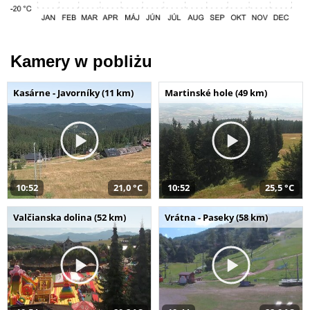
Kamery w pobliżu
Kasárne - Javorníky (11 km)
Martinské hole (49 km)
10:52
21,0 °C
10:52
25,5 °C
Valčianska dolina (52 km)
Vrátna - Paseky (58 km)