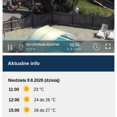
10:34
SKI CENTRUM KOHÚTKA
913 m
9. 8. 2026
Aktualne info
Niedziela 9.8.2026 (dzisiaj)
11:00
23 °C
12:00
24 do 26 °C
15:00
26 do 27 °C