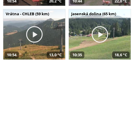
10:54
20,2 °C
10:44
22,0 °C
Vrátna - CHLEB (59 km)
Jasenská dolina (65 km)
10:54
13,0 °C
10:35
18,6 °C