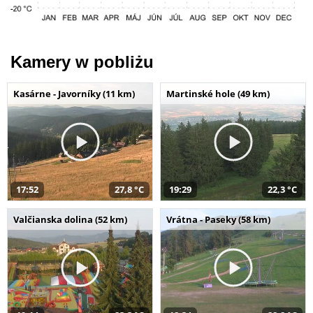
Kamery w pobliżu
Kasárne - Javorníky (11 km)
Martinské hole (49 km)
17:52
27,8 °C
19:29
22,3 °C
Valčianska dolina (52 km)
Vrátna - Paseky (58 km)