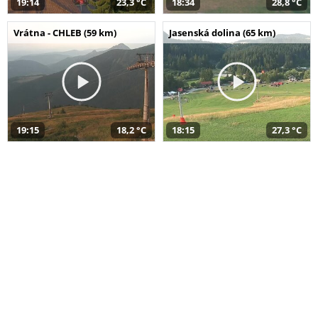
19:14
23,3 °C
18:34
28,8 °C
Vrátna - CHLEB (59 km)
Jasenská dolina (65 km)
19:15
18,2 °C
18:15
27,3 °C