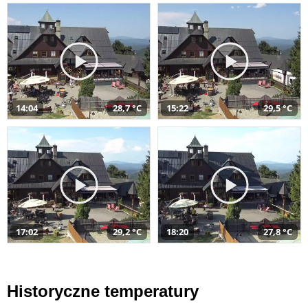
14:04
28,7 °C
15:22
29,5 °C
17:02
29,2 °C
18:20
27,8 °C
Historyczne temperatury