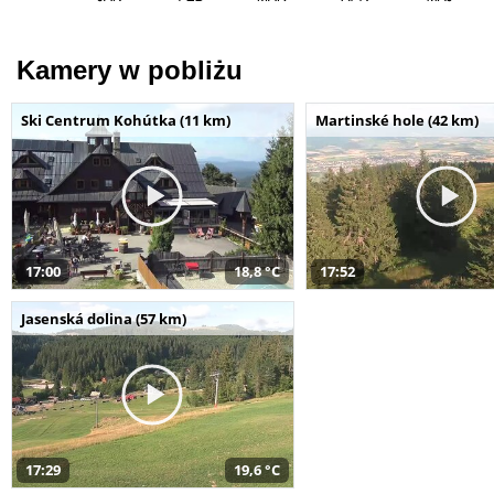
Kamery w pobliżu
Ski Centrum Kohútka (11 km)
Martinské hole (42 km)
17:00
18,8 °C
17:52
Jasenská dolina (57 km)
17:29
19,6 °C