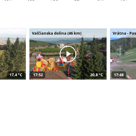
Valčianska dolina (46 km)
Vrátna - Pa
17,4 °C
17:52
20,8 °C
17:48