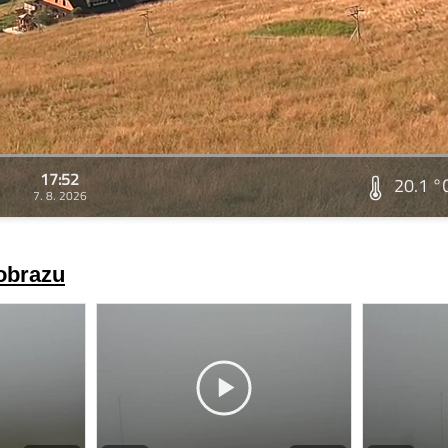
17:52
20.1 °
7. 8. 2026
 obrazu