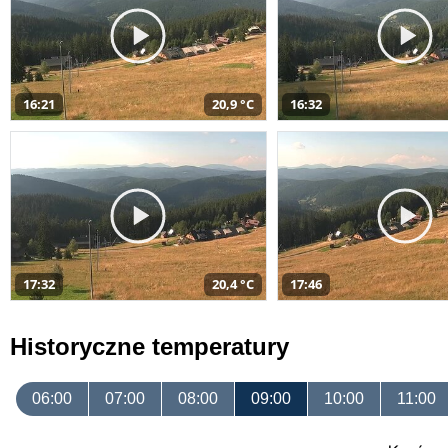
16:21
20,9 °C
16:32
17:32
20,4 °C
17:46
Historyczne temperatury
06:00
07:00
08:00
09:00
10:00
11:00