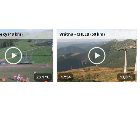
seky (48 km)
Vrátna - CHLEB (50 km)
23,1 °C
17:54
13,8 °C