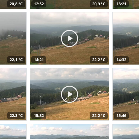
20,8 °C
12:52
20,9 °C
13:21
22,1 °C
14:21
22,2 °C
14:32
22,3 °C
15:32
22,2 °C
15:46