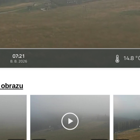
07:21
14.8 °
8. 8. 2026
a obrazu