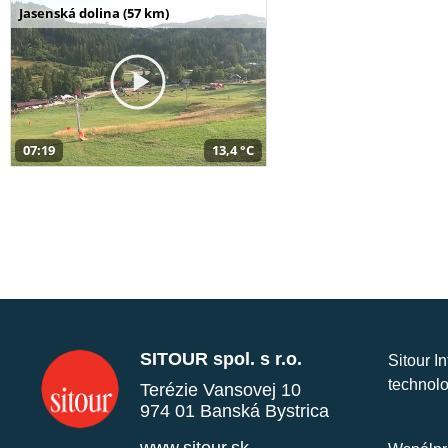
Jasenská dolina (57 km)
07:19
13,4 °C
SITOUR spol. s r.o.
Sitour I
technolo
Terézie Vansovej 10
974 01 Banská Bystrica
www.sitour.sk