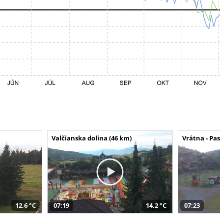
Valčianska dolina (46 km)
Vrátna - Pa
12,6 °C
07:19
14,2 °C
07:23