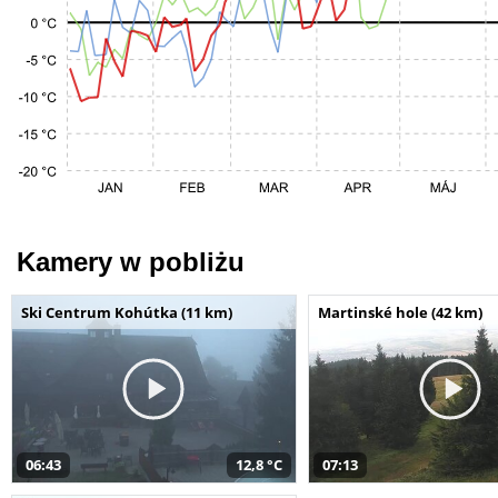
Kamery w pobliżu
Ski Centrum Kohútka (11 km)
Martinské hole (42 km)
06:43
12,8 °C
07:13