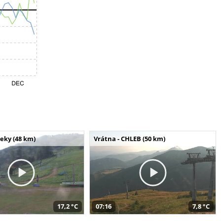
seky (48 km)
Vrátna - CHLEB (50 km)
17,2 °C
07:16
7,8 °C