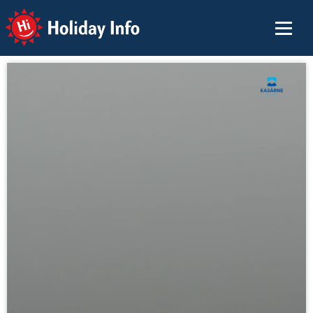
Holiday Info