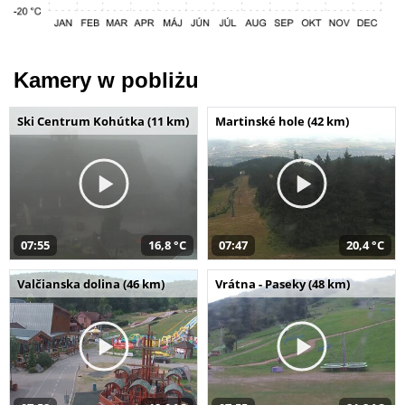
Kamery w pobliżu
Ski Centrum Kohútka (11 km)
Martinské hole (42 km)
07:55
16,8 °C
07:47
20,4 °C
Valčianska dolina (46 km)
Vrátna - Paseky (48 km)