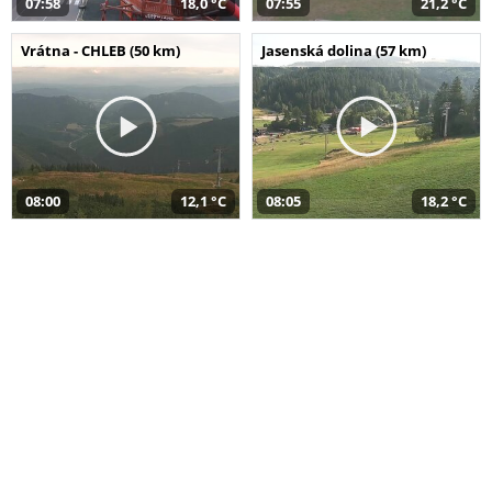
07:58
18,0 °C
07:55
21,2 °C
Vrátna - CHLEB (50 km)
Jasenská dolina (57 km)
08:00
12,1 °C
08:05
18,2 °C