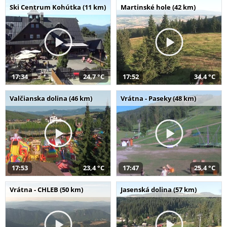
Ski Centrum Kohútka (11 km)
Martinské hole (42 km)
17:34
24,7 °C
17:52
34,4 °C
Valčianska dolina (46 km)
Vrátna - Paseky (48 km)
17:53
23,4 °C
17:47
25,4 °C
Vrátna - CHLEB (50 km)
Jasenská dolina (57 km)