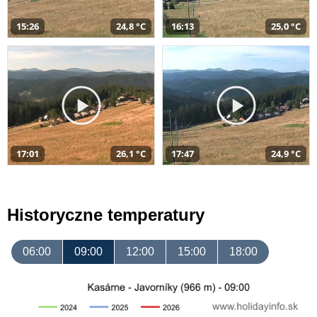
15:26
24,8 °C
16:13
25,0 °C
17:01
26,1 °C
17:47
24,9 °C
Historyczne temperatury
06:00
09:00
12:00
15:00
18:00