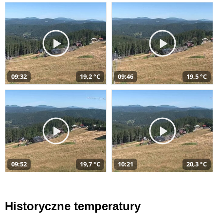
09:32
19,2 °C
09:46
19,5 °C
09:52
19,7 °C
10:21
20,3 °C
Historyczne temperatury