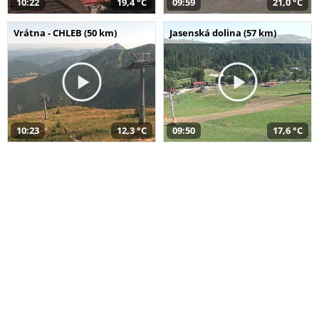
10:22
19,4 °C
09:59
21,0 °C
Vrátna - CHLEB (50 km)
Jasenská dolina (57 km)
10:23
12,3 °C
09:50
17,6 °C