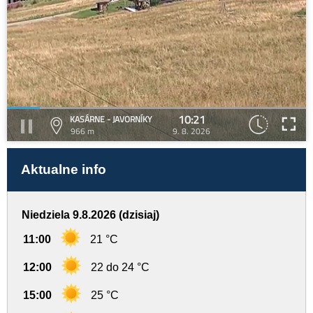
10:21
KASÁRNE - JAVORNÍKY
966 m
9. 8. 2026
Aktualne info
Niedziela 9.8.2026 (dzisiaj)
11:00
21 °C
12:00
22 do 24 °C
15:00
25 °C