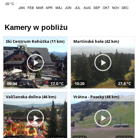
Kamery w pobliżu
Ski Centrum Kohútka (11 km)
Martinské hole (42 km)
09:34
17,0 °C
10:20
27,6 °C
Valčianska dolina (46 km)
Vrátna - Paseky (48 km)