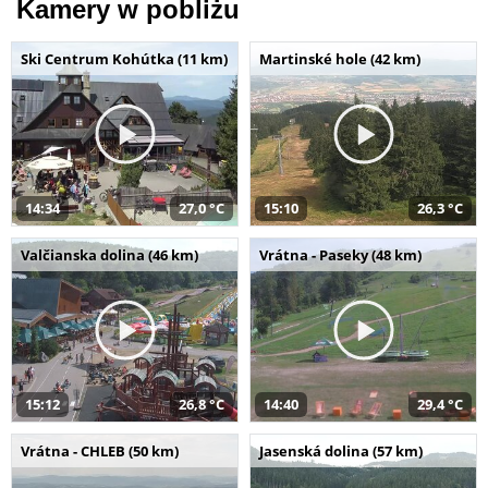
Kamery w pobliżu
Ski Centrum Kohútka (11 km)
Martinské hole (42 km)
14:34
27,0 °C
15:10
26,3 °C
Valčianska dolina (46 km)
Vrátna - Paseky (48 km)
15:12
26,8 °C
14:40
29,4 °C
Vrátna - CHLEB (50 km)
Jasenská dolina (57 km)