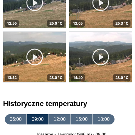
12:56
26,0 °C
13:05
26,3 °C
13:52
28,0 °C
14:40
28,0 °C
Historyczne temperatury
06:00
09:00
12:00
15:00
18:00