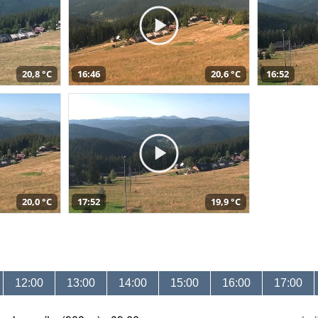
20,8 °C
16:46
20,6 °C
16:52
20,0 °C
17:52
19,9 °C
12:00
13:00
14:00
15:00
16:00
17:00