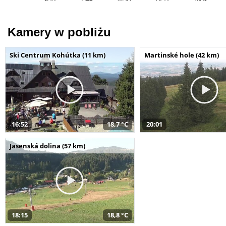
Kamery w pobliżu
Ski Centrum Kohútka (11 km)
Martinské hole (42 km)
16:52
18,7 °C
20:01
Jasenská dolina (57 km)
18:15
18,8 °C