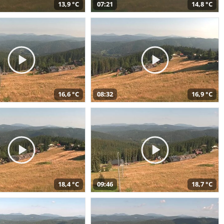
13,9 °C
07:21
14,8 °C
16,6 °C
08:32
16,9 °C
18,4 °C
09:46
18,7 °C