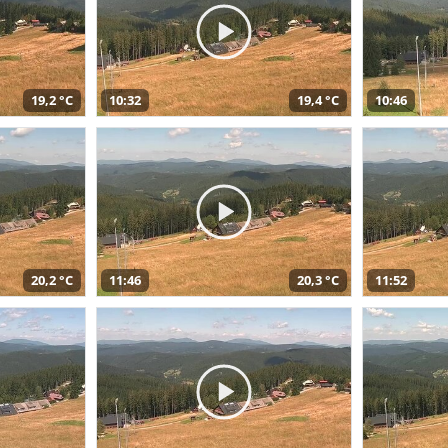
19,2 °C
10:32
19,4 °C
10:46
20,2 °C
11:46
20,3 °C
11:52