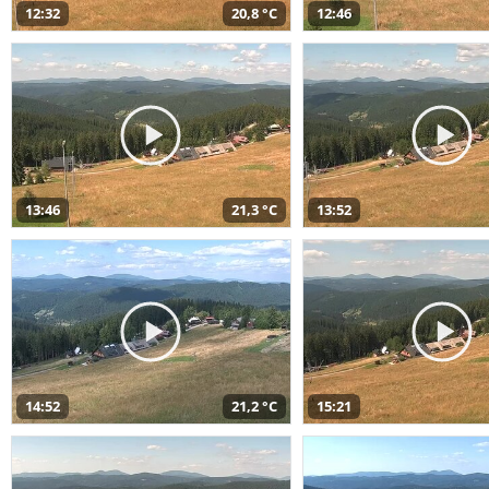
12:32
20,8 °C
12:46
13:46
21,3 °C
13:52
14:52
21,2 °C
15:21