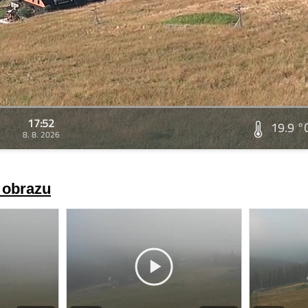
17:52
19.9 °
8. 8. 2026
a obrazu