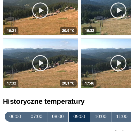
16:21
20,9 °C
16:32
17:32
20,1 °C
17:46
Historyczne temperatury
06:00
07:00
08:00
09:00
10:00
11:00