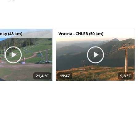
seky (48 km)
Vrátna - CHLEB (50 km)
21,4 °C
19:47
9,8 °C