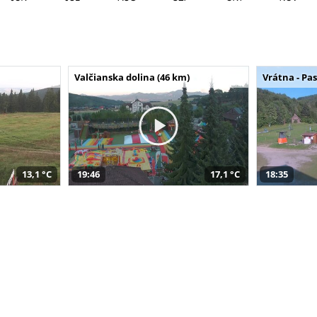
Valčianska dolina (46 km)
Vrátna - Pa
13,1 °C
19:46
17,1 °C
18:35