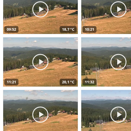
09:52
18,7 °C
10:21
11:21
20,1 °C
11:32