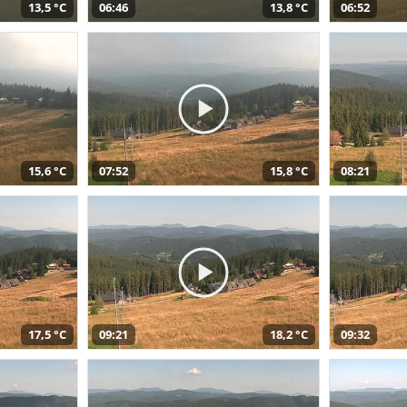
13,5 °C
06:46
13,8 °C
06:52
15,6 °C
07:52
15,8 °C
08:21
17,5 °C
09:21
18,2 °C
09:32