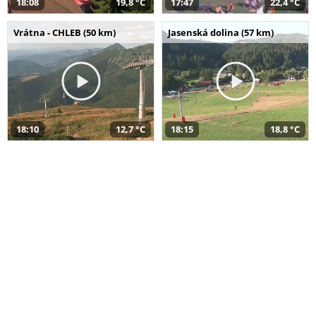
18:08
19,8 °C
17:47
22,4 °C
Vrátna - CHLEB (50 km)
Jasenská dolina (57 km)
18:10
12,7 °C
18:15
18,8 °C