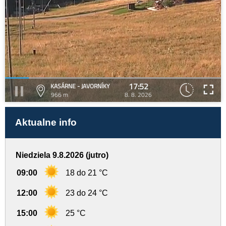
17:52
KASÁRNE - JAVORNÍKY
966 m
8. 8. 2026
Aktualne info
Niedziela 9.8.2026 (jutro)
09:00
18 do 21 °C
12:00
23 do 24 °C
15:00
25 °C