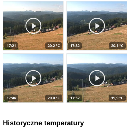
17:21
20,2 °C
17:32
20,1 °C
17:46
20,0 °C
17:52
19,9 °C
Historyczne temperatury