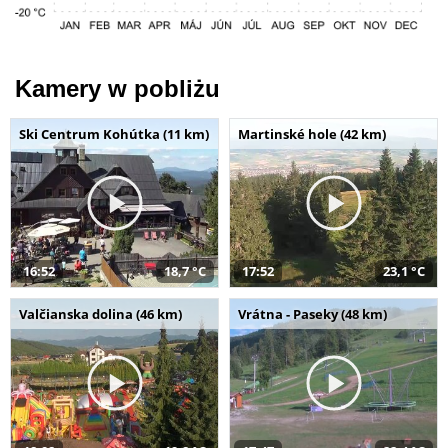
Kamery w pobliżu
Ski Centrum Kohútka (11 km)
Martinské hole (42 km)
16:52
18,7 °C
17:52
23,1 °C
Valčianska dolina (46 km)
Vrátna - Paseky (48 km)