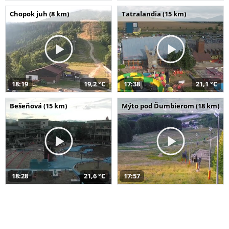
Chopok juh (8 km)
Tatralandia (15 km)
18:19
19,2 °C
17:38
21,1 °C
Bešeňová (15 km)
Mýto pod Ďumbierom (18 km)
18:28
21,6 °C
17:57