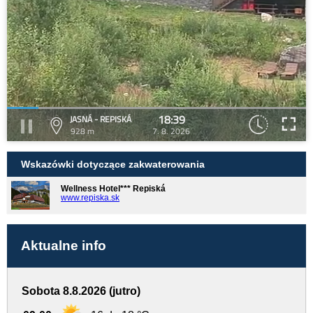
18:39
JASNÁ - REPISKÁ
928 m
7. 8. 2026
Wskazówki dotyczące zakwaterowania
Wellness Hotel*** Repiská
www.repiska.sk
Aktualne info
Sobota 8.8.2026 (jutro)