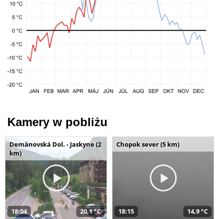
Kamery w pobliżu
Demänovská Dol. - Jaskyne (2
Chopok sever (5 km)
km)
18:04
20,1 °C
18:15
14,9 °C