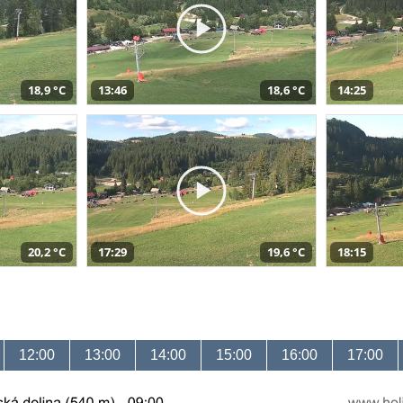
18,9 °C
13:46
18,6 °C
14:25
20,2 °C
17:29
19,6 °C
18:15
12:00
13:00
14:00
15:00
16:00
17:00