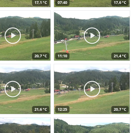
17,1 °C
07:40
17,6 °C
20,7 °C
11:10
21,4 °C
21,6 °C
12:25
20,7 °C