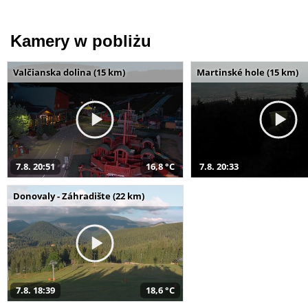
Kamery w pobliżu
Valčianska dolina (15 km)
Martinské hole (15 km)
7.8. 20:51
16,8 °C
7.8. 20:33
Donovaly - Záhradište (22 km)
7.8. 18:39
18,6 °C