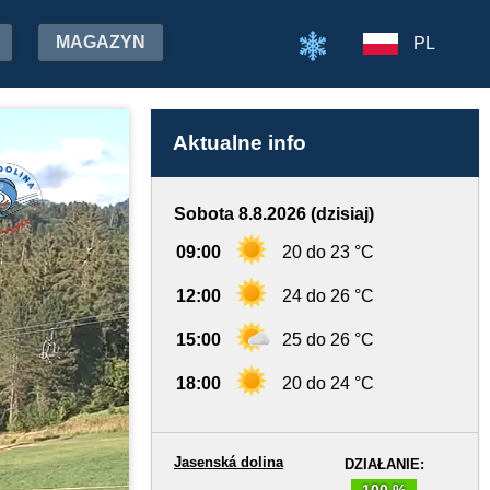
MAGAZYN
PL
Aktualne info
Sobota 8.8.2026 (dzisiaj)
09:00
20 do 23 °C
12:00
24 do 26 °C
15:00
25 do 26 °C
18:00
20 do 24 °C
Jasenská dolina
DZIAŁANIE:
100 %