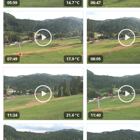
05:59
14,7 °C
06:47
07:49
17,9 °C
08:05
11:24
21,6 °C
11:40