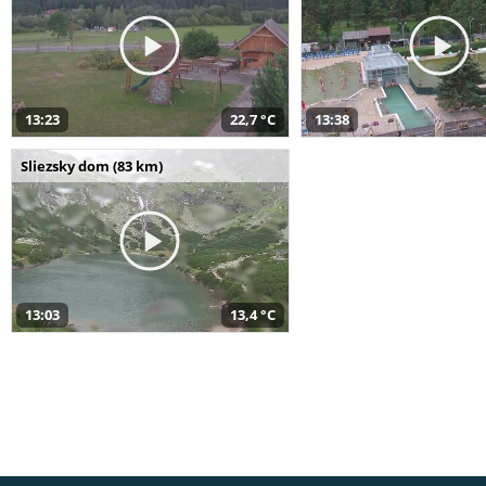
13:23
22,7 °C
13:38
Sliezsky dom (83 km)
13:03
13,4 °C