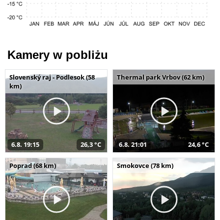
Kamery w pobliżu
Slovenský raj - Podlesok (58
Thermal park Vrbov (62 km)
km)
6.8. 19:15
26,3 °C
6.8. 21:01
24,6 °C
Poprad (68 km)
Smokovce (78 km)