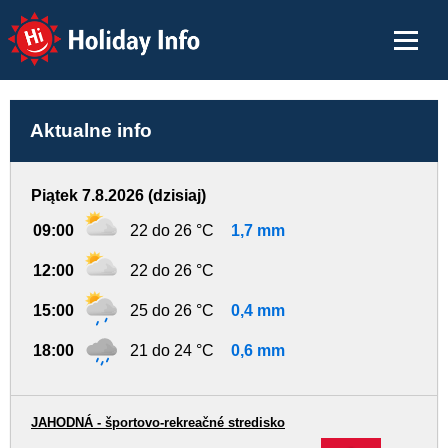
Holiday Info
Aktualne info
Piątek 7.8.2026 (dzisiaj)
09:00
22 do 26 °C
1,7 mm
12:00
22 do 26 °C
15:00
25 do 26 °C
0,4 mm
18:00
21 do 24 °C
0,6 mm
JAHODNÁ - športovo-rekreačné stredisko
-