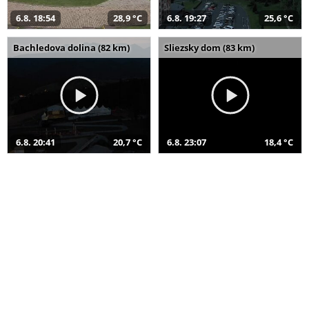
6.8. 18:54
28,9 °C
6.8. 19:27
25,6 °C
Bachledova dolina (82 km)
Sliezsky dom (83 km)
6.8. 20:41
20,7 °C
6.8. 23:07
18,4 °C