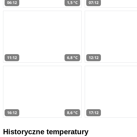
06:12
1,5 °C
07:12
11:12
6,8 °C
12:12
16:12
8,6 °C
17:12
Historyczne temperatury