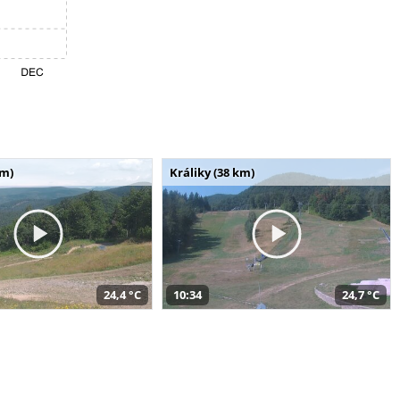
km)
Králiky (38 km)
24,4 °C
10:34
24,7 °C