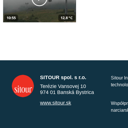
10:55
12,8 °C
SITOUR spol. s r.o.
Sitour I
technolo
Terézie Vansovej 10
974 01 Banská Bystrica
www.sitour.sk
Współpr
narciars