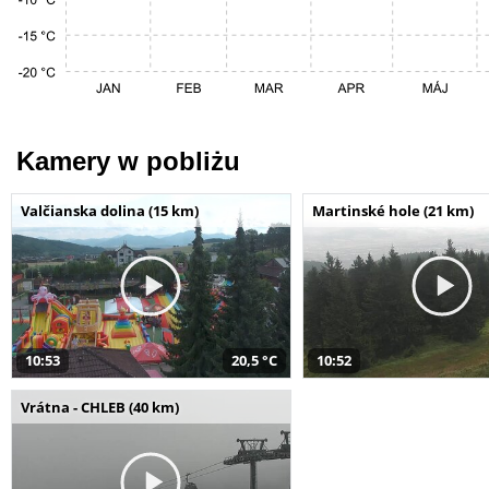
Kamery w pobliżu
Valčianska dolina (15 km)
Martinské hole (21 km)
10:53
20,5 °C
10:52
Vrátna - CHLEB (40 km)