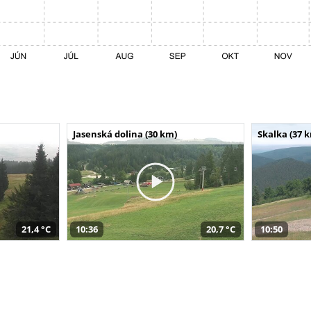
Jasenská dolina (30 km)
Skalka (37 
21,4 °C
10:36
20,7 °C
10:50