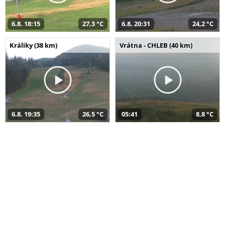
6.8. 18:15
27,3 °C
6.8. 20:31
24,2 °C
Králiky (38 km)
Vrátna - CHLEB (40 km)
6.8. 19:35
26,5 °C
05:41
8,8 °C