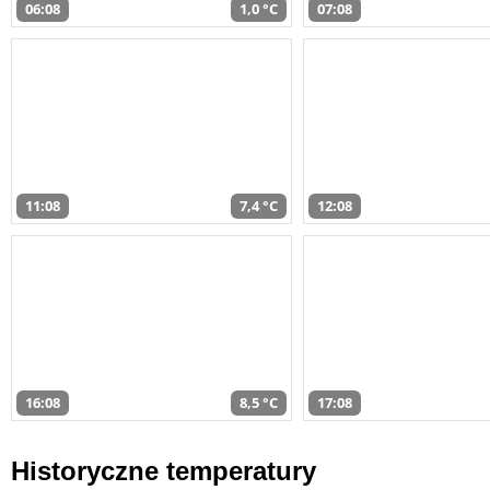
06:08
1,0 °C
07:08
11:08
7,4 °C
12:08
16:08
8,5 °C
17:08
Historyczne temperatury