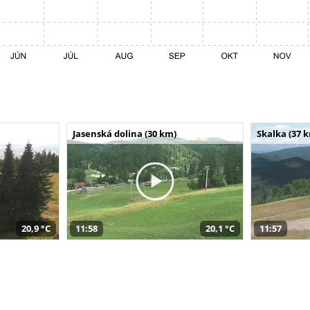
Jasenská dolina (30 km)
Skalka (37 
20,9 °C
11:58
20,1 °C
11:57