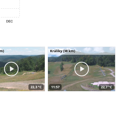
km)
Králiky (38 km)
22,3 °C
11:57
22,7 °C