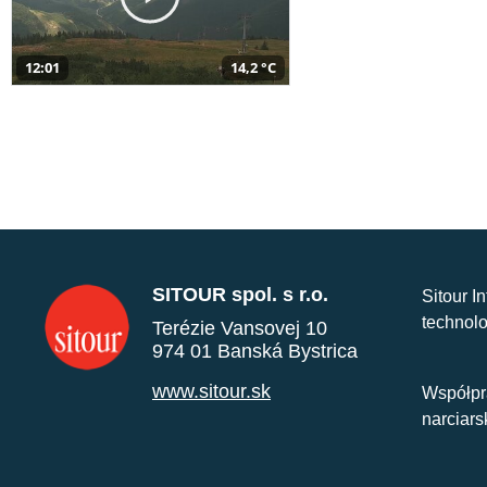
12:01
14,2 °C
SITOUR spol. s r.o.
Sitour I
technolo
Terézie Vansovej 10
974 01 Banská Bystrica
www.sitour.sk
Współpr
narciars