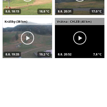
8.8. 18:15
18,8 °C
8.8. 20:31
17,0 °C
Králiky (38 km)
Vrátna - CHLEB (40 km)
8.8. 19:35
19,2 °C
8.8. 20:52
7,8 °C