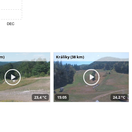
km)
Králiky (38 km)
23,4 °C
15:05
24,2 °C