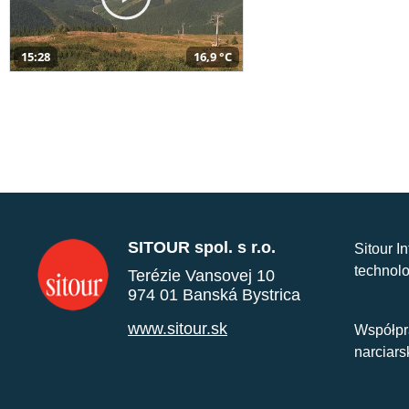
15:28
16,9 °C
SITOUR spol. s r.o.
Sitour I
technolo
Terézie Vansovej 10
974 01 Banská Bystrica
www.sitour.sk
Współpr
narciars