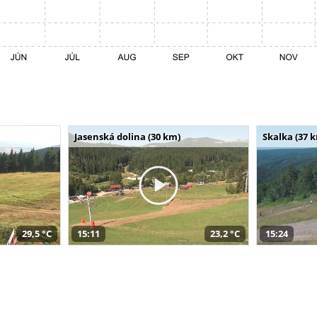
Jasenská dolina (30 km)
Skalka (37 
29,5 °C
15:11
23,2 °C
15:24