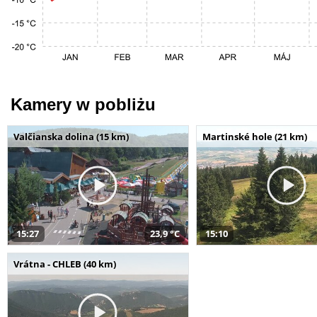
Kamery w pobliżu
Valčianska dolina (15 km)
Martinské hole (21 km)
15:27
23,9 °C
15:10
Vrátna - CHLEB (40 km)