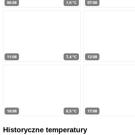
06:08
1,0 °C
07:08
11:08
7,4 °C
12:08
16:08
8,5 °C
17:08
Historyczne temperatury