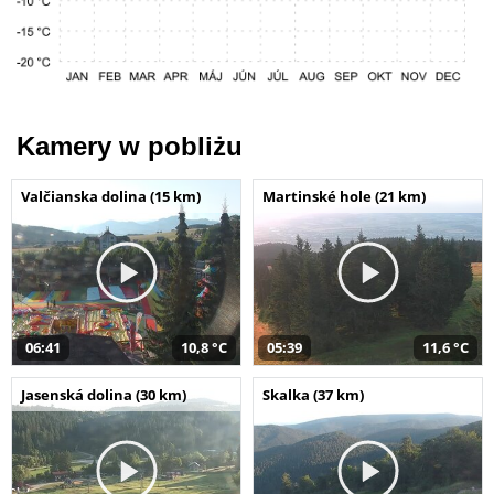
Kamery w pobliżu
Valčianska dolina (15 km)
Martinské hole (21 km)
06:41
10,8 °C
05:39
11,6 °C
Jasenská dolina (30 km)
Skalka (37 km)