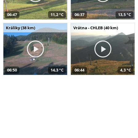
06:47
11,2 °C
06:37
13,5 °C
Králiky (38 km)
Vrátna - CHLEB (40 km)
06:50
14,3 °C
06:44
4,3 °C