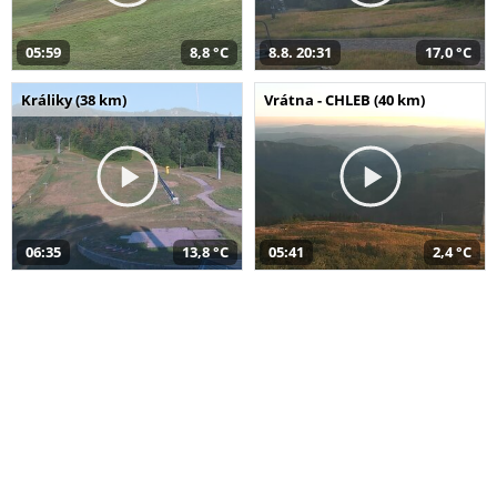
05:59
8,8 °C
8.8. 20:31
17,0 °C
Králiky (38 km)
Vrátna - CHLEB (40 km)
06:35
13,8 °C
05:41
2,4 °C