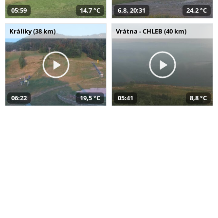
05:59
14,7 °C
6.8. 20:31
24,2 °C
Králiky (38 km)
Vrátna - CHLEB (40 km)
06:22
19,5 °C
05:41
8,8 °C