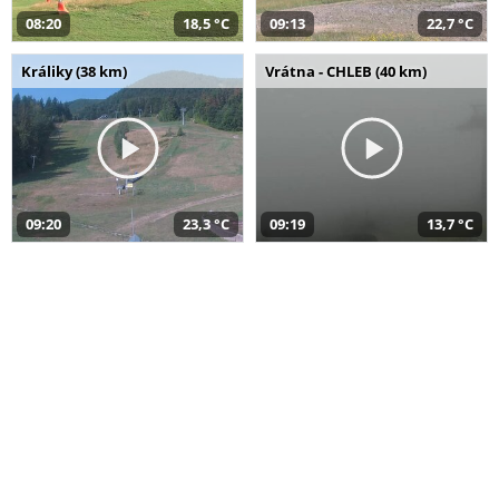
08:20
18,5 °C
09:13
22,7 °C
Králiky (38 km)
Vrátna - CHLEB (40 km)
09:20
23,3 °C
09:19
13,7 °C