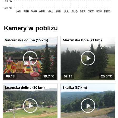
Kamery w pobliżu
Valčianska dolina (15 km)
Martinské hole (21 km)
09:18
19,7 °C
09:15
20,0 °C
Jasenská dolina (30 km)
Skalka (37 km)