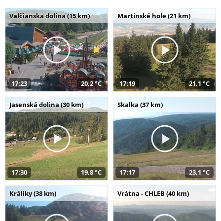
Valčianska dolina (15 km)
Martinské hole (21 km)
17:23
20,2 °C
17:19
21,1 °C
Jasenská dolina (30 km)
Skalka (37 km)
17:30
19,8 °C
17:17
23,1 °C
Králiky (38 km)
Vrátna - CHLEB (40 km)