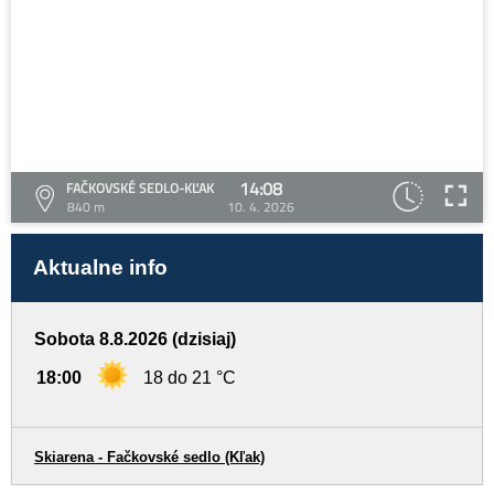
14:08
FAČKOVSKÉ SEDLO-KĽAK
840 m
10. 4. 2026
Aktualne info
Sobota 8.8.2026 (dzisiaj)
18:00
18 do 21 °C
Skiarena - Fačkovské sedlo (Kľak)