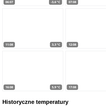
06:07
-3,6 °C
07:08
11:08
3,3 °C
12:08
16:08
5,9 °C
17:08
Historyczne temperatury