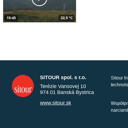
15:45
22,5 °C
SITOUR spol. s r.o.
Sitour I
technolo
Terézie Vansovej 10
974 01 Banská Bystrica
www.sitour.sk
Współpr
narciars