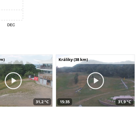
km)
Králiky (38 km)
31,2 °C
15:35
31,9 °C