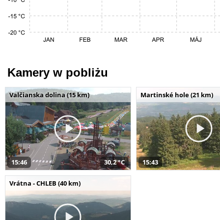
Kamery w pobliżu
Valčianska dolina (15 km)
Martinské hole (21 km)
15:46
30,2 °C
15:43
Vrátna - CHLEB (40 km)