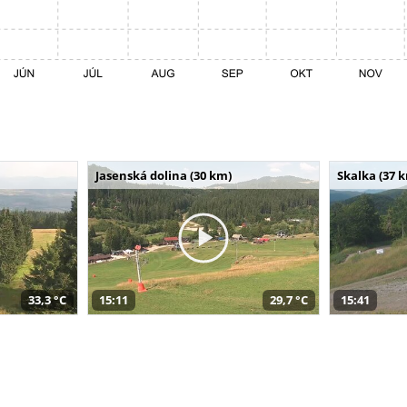
Jasenská dolina (30 km)
Skalka (37 
33,3 °C
15:11
29,7 °C
15:41