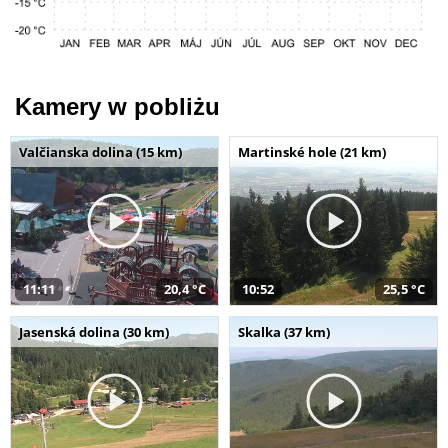
Kamery w pobliżu
Valčianska dolina (15 km)
Martinské hole (21 km)
11:11
20,4 °C
10:52
25,5 °C
Jasenská dolina (30 km)
Skalka (37 km)