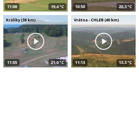
11:08
19,4 °C
10:50
20,3 °C
Králiky (38 km)
Vrátna - CHLEB (40 km)
11:05
21,0 °C
11:13
13,3 °C