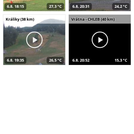
6.8. 18:15
27,3 °C
6.8. 20:31
24,2 °C
Králiky (38 km)
Vrátna - CHLEB (40 km)
6.8. 19:35
26,5 °C
6.8. 20:52
15,3 °C