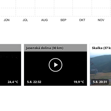
Jasenská dolina (30 km)
Skalka (37 
24,4 °C
5.8. 22:32
19,9 °C
5.8. 20:31