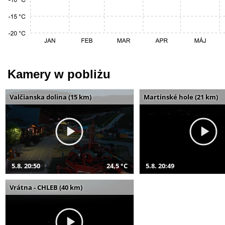
Kamery w pobliżu
Valčianska dolina (15 km)
Martinské hole (21 km)
5.8. 20:50
24,5 °C
5.8. 20:49
Vrátna - CHLEB (40 km)