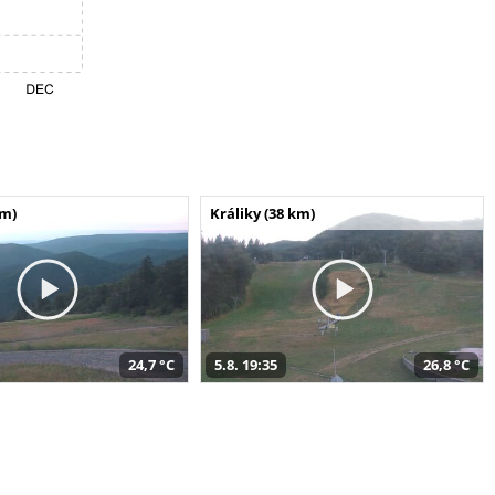
km)
Králiky (38 km)
24,7 °C
5.8. 19:35
26,8 °C