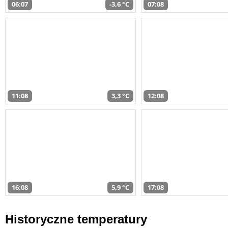
06:07
-3,6 °C
07:08
11:08
3,3 °C
12:08
16:08
5,9 °C
17:08
Historyczne temperatury