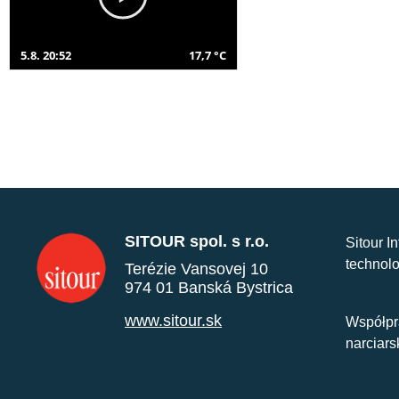
5.8. 20:52
17,7 °C
SITOUR spol. s r.o.
Sitour I
technolo
Terézie Vansovej 10
974 01 Banská Bystrica
www.sitour.sk
Współpr
narciars