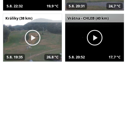
5.8. 22:32
19,9 °C
5.8. 20:31
24,7 °C
Králiky (38 km)
Vrátna - CHLEB (40 km)
5.8. 19:35
26,8 °C
5.8. 20:52
17,7 °C