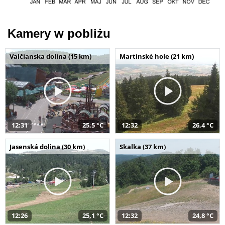
Kamery w pobliżu
Valčianska dolina (15 km)
Martinské hole (21 km)
12:31
25,5 °C
12:32
26,4 °C
Jasenská dolina (30 km)
Skalka (37 km)
12:26
25,1 °C
12:32
24,8 °C