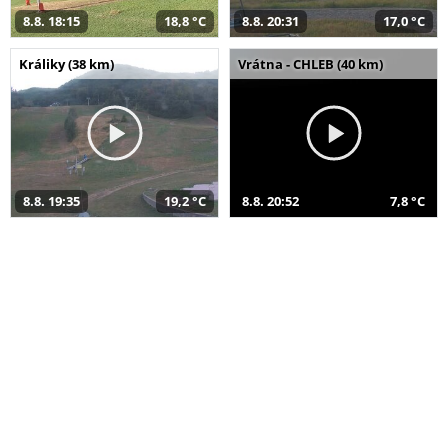
8.8. 18:15
18,8 °C
8.8. 20:31
17,0 °C
Králiky (38 km)
Vrátna - CHLEB (40 km)
8.8. 19:35
19,2 °C
8.8. 20:52
7,8 °C