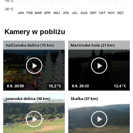
Kamery w pobliżu
Valčianska dolina (15 km)
Martinské hole (21 km)
8.8. 20:50
15,2 °C
8.8. 20:33
12,4 °C
Jasenská dolina (30 km)
Skalka (37 km)