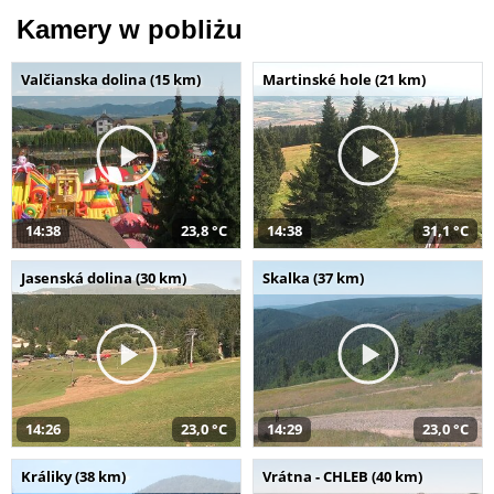
Kamery w pobliżu
Valčianska dolina (15 km)
Martinské hole (21 km)
14:38
23,8 °C
14:38
31,1 °C
Jasenská dolina (30 km)
Skalka (37 km)
14:26
23,0 °C
14:29
23,0 °C
Králiky (38 km)
Vrátna - CHLEB (40 km)