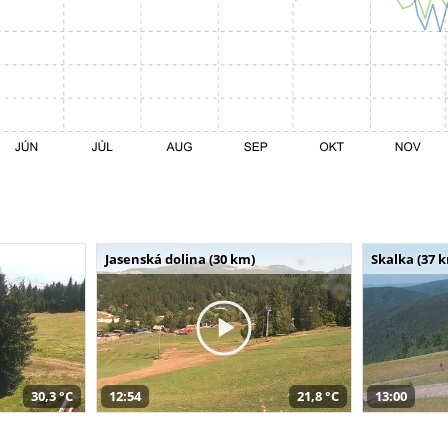
Jasenská dolina (30 km)
Skalka (37 
30,3 °C
12:54
21,8 °C
13:00