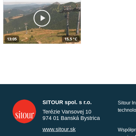
13:05
15,5 °C
SITOUR spol. s r.o.
Sitour I
technolo
Terézie Vansovej 10
974 01 Banská Bystrica
www.sitour.sk
Współpr