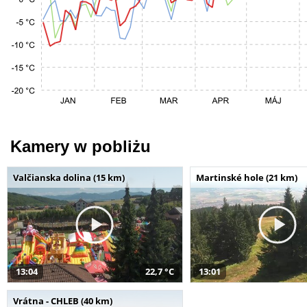
Kamery w pobliżu
Valčianska dolina (15 km)
Martinské hole (21 km)
13:04
22,7 °C
13:01
Vrátna - CHLEB (40 km)