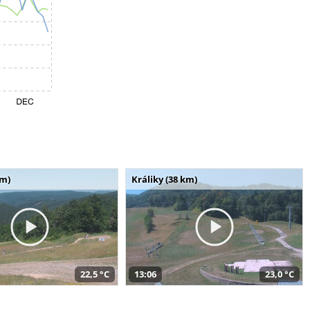
km)
Králiky (38 km)
22,5 °C
13:06
23,0 °C