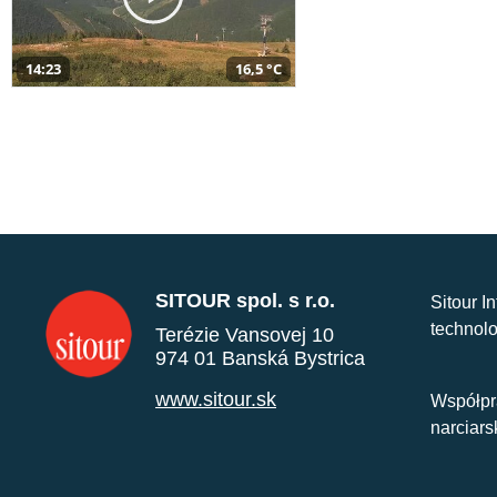
14:23
16,5 °C
SITOUR spol. s r.o.
Sitour I
technolo
Terézie Vansovej 10
974 01 Banská Bystrica
www.sitour.sk
Współpr
narciars