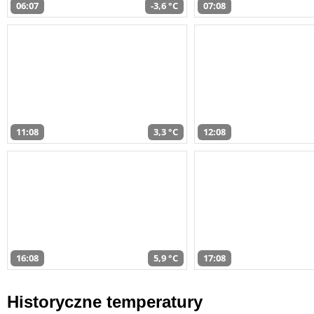
06:07
-3,6 °C
07:08
11:08
3,3 °C
12:08
16:08
5,9 °C
17:08
Historyczne temperatury