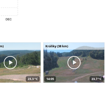
km)
Králiky (38 km)
23,3 °C
14:05
23,7 °C