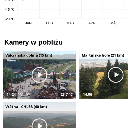
Kamery w pobliżu
Valčianska dolina (15 km)
Martinské hole (21 km)
14:24
23,7 °C
14:06
Vrátna - CHLEB (40 km)