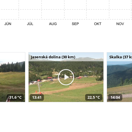
Jasenská dolina (30 km)
Skalka (37 
31,6 °C
13:41
22,5 °C
14:04