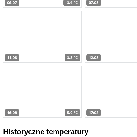
06:07
-3,6 °C
07:08
11:08
3,3 °C
12:08
16:08
5,9 °C
17:08
Historyczne temperatury