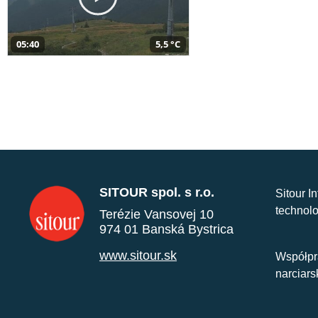
05:40
5,5 °C
SITOUR spol. s r.o.
Sitour I
technolo
Terézie Vansovej 10
974 01 Banská Bystrica
www.sitour.sk
Współpr
narciars