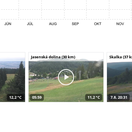
Jasenská dolina (30 km)
Skalka (37 
12,2 °C
05:59
11,2 °C
7.8. 20:31