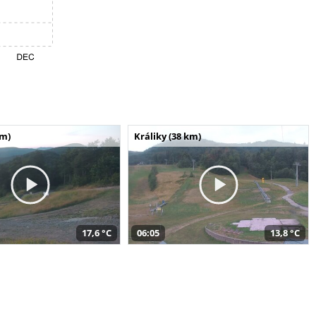
km)
Králiky (38 km)
17,6 °C
06:05
13,8 °C