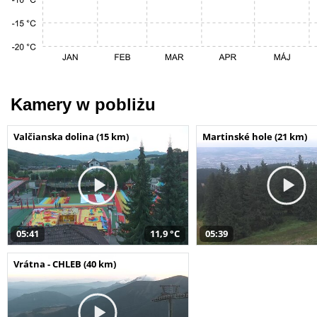
Kamery w pobliżu
Valčianska dolina (15 km)
Martinské hole (21 km)
05:41
11,9 °C
05:39
Vrátna - CHLEB (40 km)