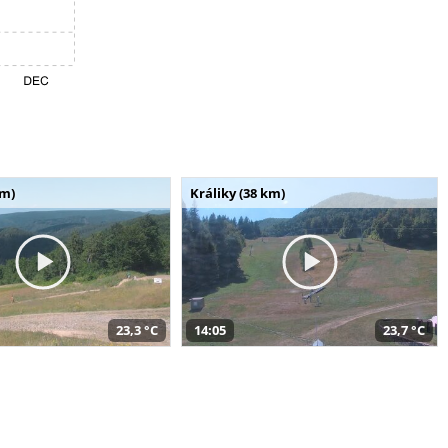
km)
Králiky (38 km)
23,3 °C
14:05
23,7 °C