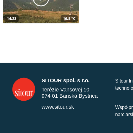
14:23
16,5 °C
SITOUR spol. s r.o.
Sitour I
technolo
Terézie Vansovej 10
974 01 Banská Bystrica
www.sitour.sk
Współpr
narciars