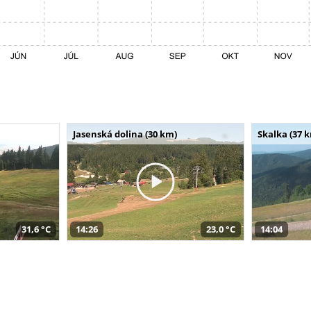
Jasenská dolina (30 km)
Skalka (37 
31,6 °C
14:26
23,0 °C
14:04