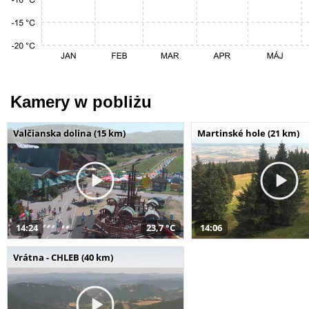
Kamery w pobliżu
Valčianska dolina (15 km)
Martinské hole (21 km)
14:24
23,7 °C
14:06
Vrátna - CHLEB (40 km)