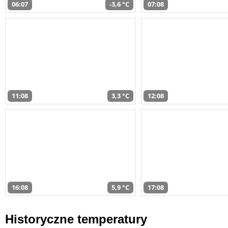
06:07
-3,6 °C
07:08
11:08
3,3 °C
12:08
16:08
5,9 °C
17:08
Historyczne temperatury